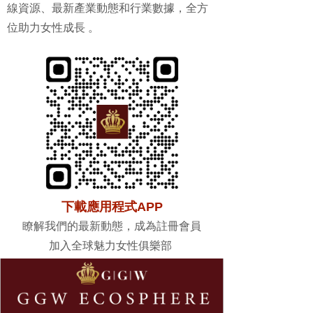
線資源、最新產業動態和行業數據，全方
位助力女性成長 。
下載應用程式APP
瞭解我們的最新動態，成為註冊會員
加入全球魅力女性俱樂部