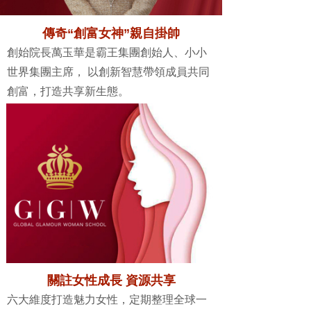
傳奇“創富女神”親自掛帥
創始院長萬玉華是霸王集團創始人、小小
世界集團主席， 以創新智慧帶領成員共同
創富，打造共享新生態。
關註女性成長 資源共享
六大維度打造魅力女性，定期整理全球一