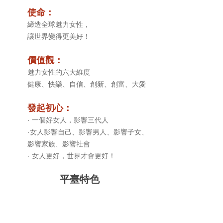
使命：
締造全球魅力女性，
讓世界變得更美好！
價值觀：
魅力女性的六大維度
健康、快樂、自信、
創新、創富、大愛
發起初心：
· 一個好女人，影響三代人
·女人影響自己、影響男人、
影響子女、
影響家族、
影響社會
· 女人更好，世界才會更好！
平臺特色