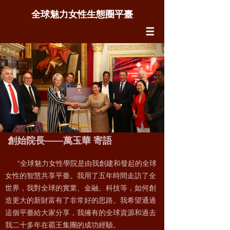
全球魅力女性生態圈平臺
繁體中文
創始院長——萬玉華 寄語
“全球魅力女性學院是由我創建和發起的全球
女性的智慧共享平臺。我用了五年時間走訪了全
世界，我對全球的實業、金融、科技等，如何創
造更大的新財富有了非常好的思路。我希望通過
這個平臺給大家分享，我擁有的全球資源和過去
我二十多年在霸王集團的成功經驗。