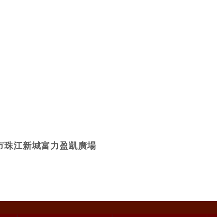
市珠江新城富力盈凱廣場